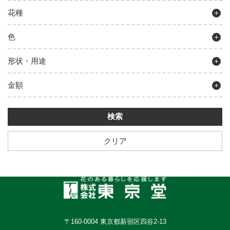
花種
色
形状・用途
金額
クリア
〒160-0004 東京都新宿区四谷2-13