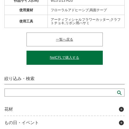
作品サイズ(cm)
W13 D13 H20
使用資材
フローラルアドヒーシブ,両面テープ
アーティフィシャルフラワーカッター,クラフ
使用工具
トチョキ,リボン用ハサミ
一覧へ戻る
NetCFLで購入する
絞り込み・検索
花材
もの日・イベント