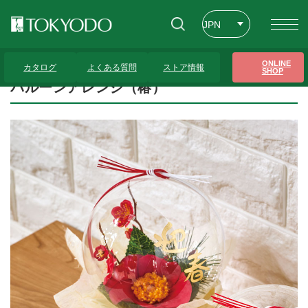
JPN
ENG
トップページ
>
プレゼンテーションギャラリー
>
バルーンアレンジ（椿）
ONLINE
カタログ
よくある質問
ストア情報
SHOP
CHT
バルーンアレンジ（椿）