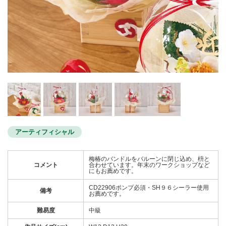
アーティフィシャル
梅椿のバンドルをバルーンに閉じ込め、枡と
コメント
合わせています。年末のワークショップなど
にもお薦めです。
CD22906ポンプ必須・SH９６シーラー使用
備考
お薦めです。
難易度
中級