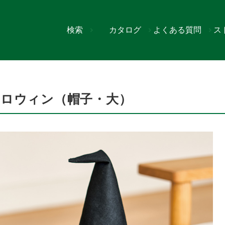
検索
カタログ
よくある質問
ス
・大）
ハロウィン（帽子・大）