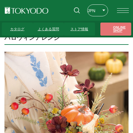
JPN
ENG
トップページ
>
プレゼンテーションギャラリー
>
ハロウィンアレンジ
ONLINE
カタログ
よくある質問
ストア情報
SHOP
CHT
ハロウィンアレンジ