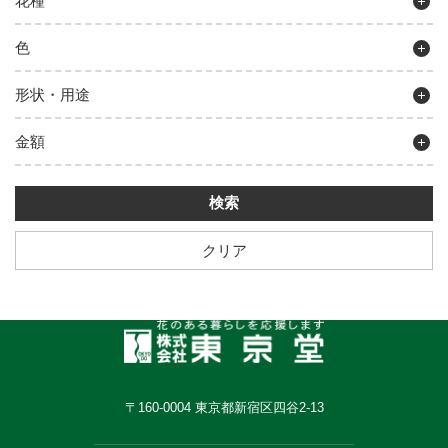
花種
色
形状・用途
金額
クリア
〒160-0004 東京都新宿区四谷2-13