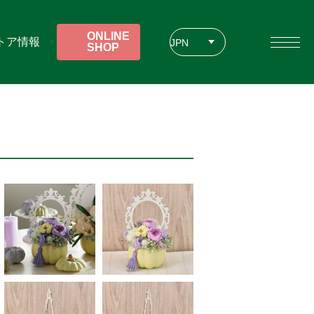
ONLINE
トア情報
JPN
SHOP
ENG
CHT