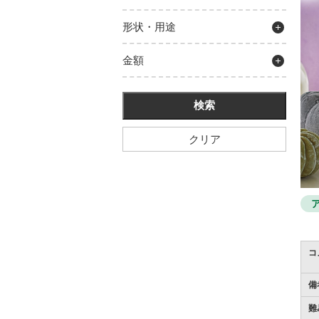
形状・用途
金額
クリア
コ
備
難