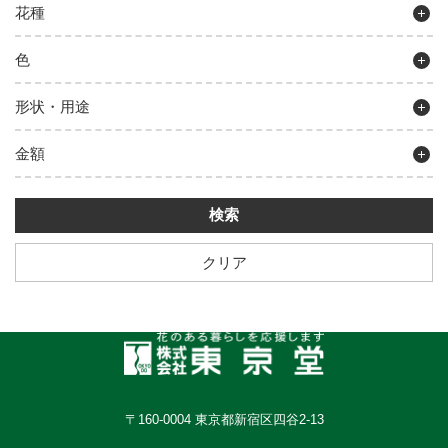
花種
色
形状・用途
金額
クリア
〒160-0004 東京都新宿区四谷2-13