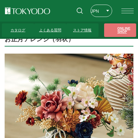
JPN
ENG
トップページ
>
プレゼンテーションギャラリー
>
お正月アレンジ（羽衣）
ONLINE
カタログ
よくある質問
ストア情報
SHOP
CHT
お正月アレンジ（羽衣）