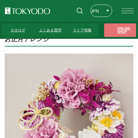
JPN
ENG
トップページ
>
プレゼンテーションギャラリー
>
お正月アレンジ
ONLINE
カタログ
よくある質問
ストア情報
SHOP
CHT
お正月アレンジ