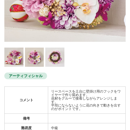
アーティフィシャル
リースベースを土台に壁掛け用のフックをワ
イヤーで作り留めます。
花材をグルーで接着しながらアレンジしま
コメント
す。
平坦にならないように花の向きで動きを出す
のがポイントです。
備考
難易度
中級