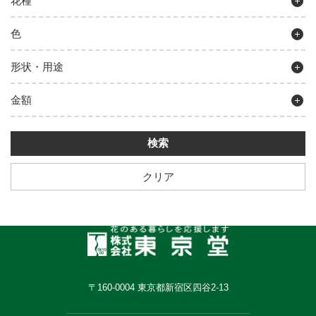
花種
色
形状・用途
金額
クリア
〒160-0004 東京都新宿区四谷2-13