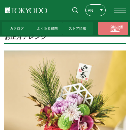
JPN
ENG
トップページ
>
プレゼンテーションギャラリー
>
お正月アレンジ
ONLINE
カタログ
よくある質問
ストア情報
SHOP
CHT
お正月アレンジ