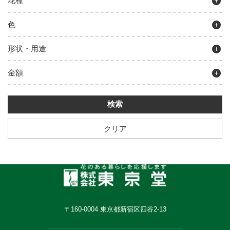
花種
色
形状・用途
金額
クリア
〒160-0004 東京都新宿区四谷2-13