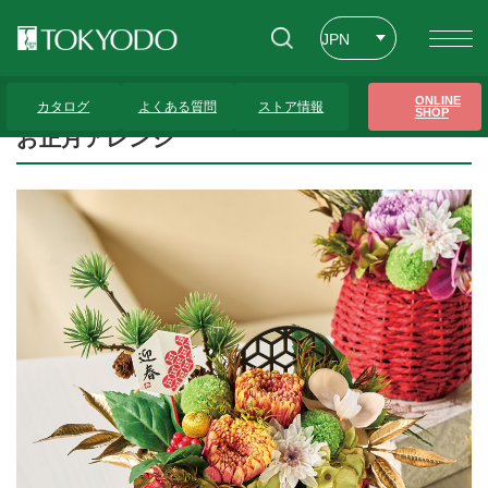
JPN
ENG
トップページ
>
プレゼンテーションギャラリー
>
お正月アレンジ
ONLINE
カタログ
よくある質問
ストア情報
SHOP
CHT
お正月アレンジ