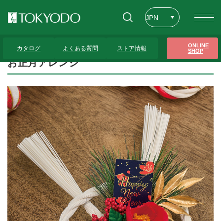
JPN
ENG
トップページ
>
プレゼンテーションギャラリー
>
お正月アレンジ
ONLINE
カタログ
よくある質問
ストア情報
SHOP
CHT
お正月アレンジ