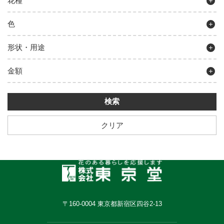
花種
色
形状・用途
金額
クリア
〒160-0004 東京都新宿区四谷2-13