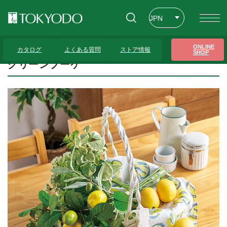
JPN
ENG
トップページ
>
プレゼンテーションギャラリー
>
グリーンブーケ
ONLINE
カタログ
よくある質問
ストア情報
SHOP
CHT
グリーンブーケ