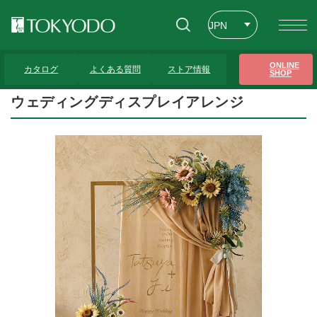
JPN
ENG
トップページ
>
プレゼンテーションギャラリー
>
ウェディングディスプレイアレン
ONLINE
ジ
カタログ
よくある質問
ストア情報
SHOP
CHT
ウェディングディスプレイアレンジ