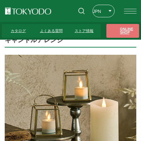
JPN
ENG
トップページ
>
プレゼンテーションギャラリー
>
キャンドルアレンジ
ONLINE
カタログ
よくある質問
ストア情報
SHOP
CHT
キャンドルアレンジ