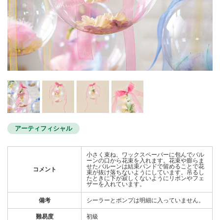
アーティフィシャル
小さく束ね、ワックスペーパーに包んでバル
ーンの口から花束を入れます。花束や膨らま
せたバルーンは結束バンドで留めることで花
コメント
束が抜け落ちないようにしています。吊るし
たときに下が寂しくないようにリボンやフェ
ザーを入れています。
備考
シーラーとポンプは明細に入っていません。
難易度
初級