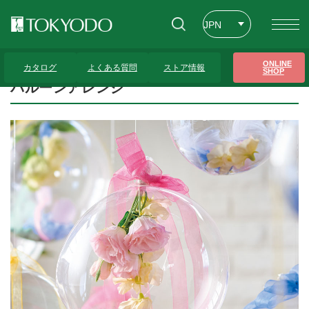
JPN
ENG
トップページ
>
プレゼンテーションギャラリー
>
バルーンアレンジ
ONLINE
カタログ
よくある質問
ストア情報
SHOP
CHT
バルーンアレンジ