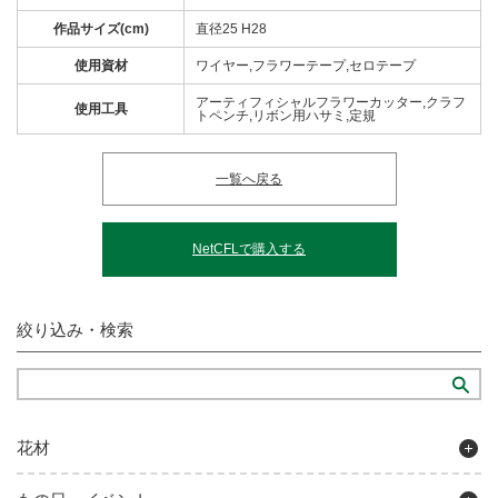
作品サイズ(cm)
直径25 H28
使用資材
ワイヤー,フラワーテープ,セロテープ
アーティフィシャルフラワーカッター,クラフ
使用工具
トペンチ,リボン用ハサミ,定規
一覧へ戻る
NetCFLで購入する
絞り込み・検索
花材