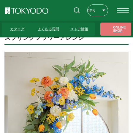
JPN
ENG
トップページ
>
プレゼンテーションギャラリー
>
スプリングフラワーアレンジ
ONLINE
カタログ
よくある質問
ストア情報
SHOP
CHT
スプリングフラワーアレンジ