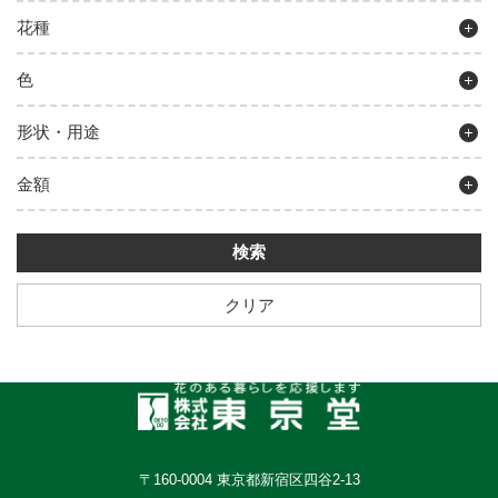
花種
色
形状・用途
金額
クリア
〒160-0004 東京都新宿区四谷2-13