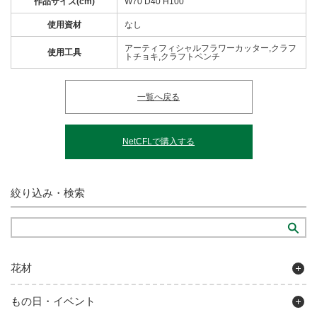
作品サイズ(cm)
W70 D40 H100
使用資材
なし
アーティフィシャルフラワーカッター,クラフ
使用工具
トチョキ,クラフトペンチ
一覧へ戻る
NetCFLで購入する
絞り込み・検索
花材
もの日・イベント