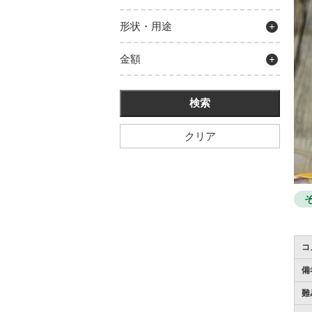
形状・用途
金額
クリア
コ
備
難