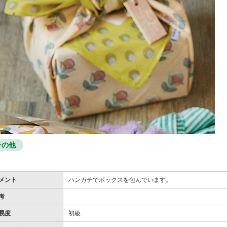
その他
メント
ハンカチでボックスを包んでいます。
考
易度
初級