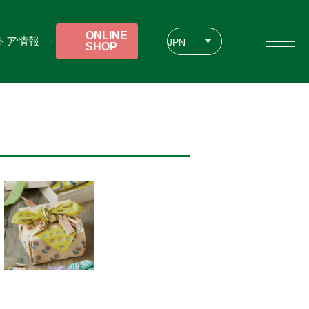
ONLINE
トア情報
JPN
SHOP
ENG
CHT