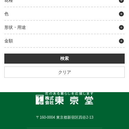
花種
色
形状・用途
金額
クリア
〒160-0004 東京都新宿区四谷2-13