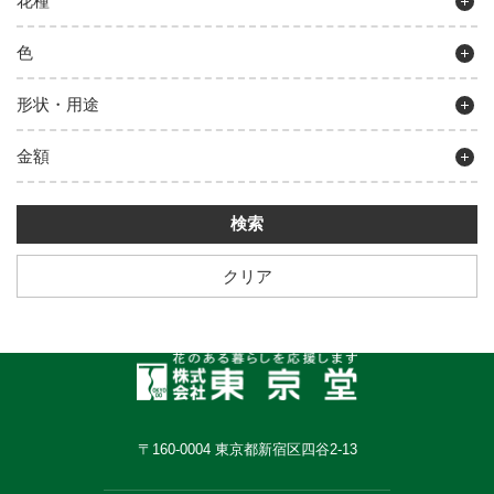
花種
色
形状・用途
金額
クリア
〒160-0004 東京都新宿区四谷2-13