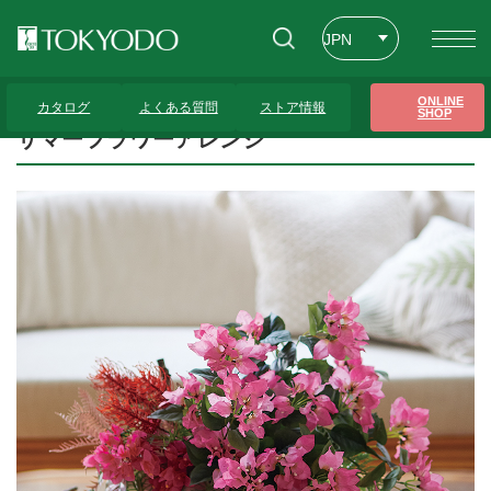
JPN
ENG
トップページ
>
プレゼンテーションギャラリー
>
サマーフラワーアレンジ
ONLINE
カタログ
よくある質問
ストア情報
SHOP
CHT
サマーフラワーアレンジ