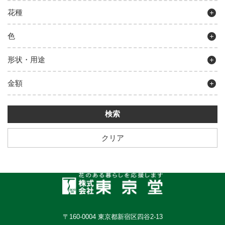
花種
色
形状・用途
金額
クリア
〒160-0004 東京都新宿区四谷2-13