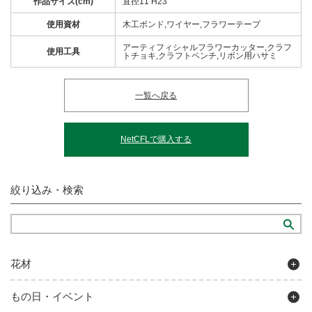
作品サイズ(cm)
直径11 H23
使用資材
木工ボンド,ワイヤー,フラワーテープ
アーティフィシャルフラワーカッター,クラフ
使用工具
トチョキ,クラフトペンチ,リボン用ハサミ
一覧へ戻る
NetCFLで購入する
絞り込み・検索
花材
もの日・イベント