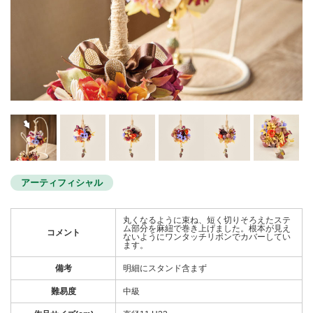
アーティフィシャル
丸くなるように束ね、短く切りそろえたステ
ム部分を麻紐で巻き上げました。根本が見え
コメント
ないようにワンタッチリボンでカバーしてい
ます。
備考
明細にスタンド含まず
難易度
中級