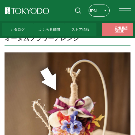
JPN
ENG
トップページ
>
プレゼンテーションギャラリー
>
オータムフラワーアレンジ
ONLINE
カタログ
よくある質問
ストア情報
SHOP
CHT
オータムフラワーアレンジ