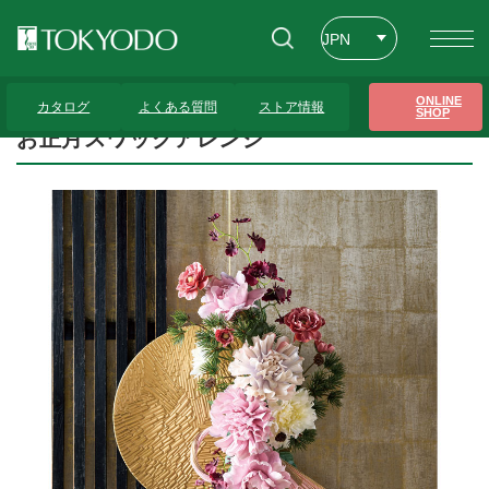
JPN
ENG
トップページ
>
プレゼンテーションギャラリー
>
お正月スワッグアレンジ
ONLINE
カタログ
よくある質問
ストア情報
SHOP
CHT
お正月スワッグアレンジ