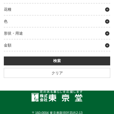
花種
色
形状・用途
金額
クリア
〒160-0004 東京都新宿区四谷2-13