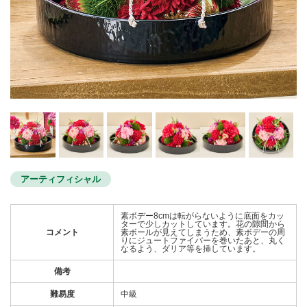
アーティフィシャル
素ボデー8cmは転がらないように底面をカッ
ターで少しカットしています。花の隙間から
コメント
素ボールが見えてしまうため、素ボデーの周
りにジュートファイバーを巻いたあと、丸く
なるよう、ダリア等を挿しています。
備考
難易度
中級