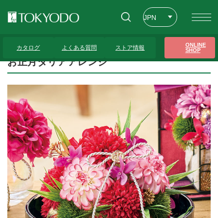
JPN
ENG
トップページ
>
プレゼンテーションギャラリー
>
お正月ダリアアレンジ
ONLINE
カタログ
よくある質問
ストア情報
SHOP
CHT
お正月ダリアアレンジ