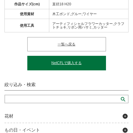
作品サイズ(cm)
直径18 H20
使用資材
木工ボンド,グルー,ワイヤー
アーティフィシャルフラワーカッター,クラフ
使用工具
トチョキ,リボン用ハサミ,カッター
一覧へ戻る
NetCFLで購入する
絞り込み・検索
花材
もの日・イベント