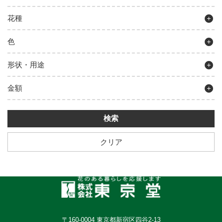
花種
色
形状・用途
金額
クリア
〒160-0004 東京都新宿区四谷2-13