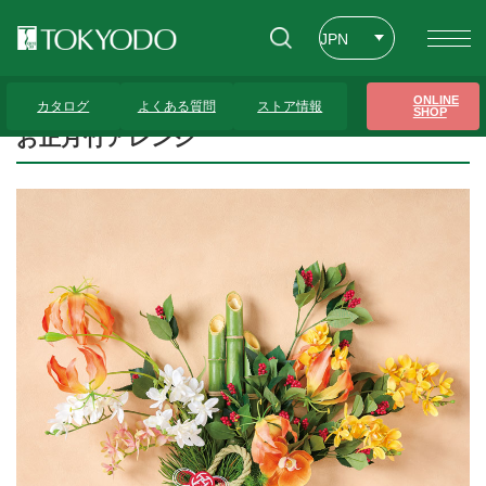
JPN
ENG
トップページ
>
プレゼンテーションギャラリー
>
お正月竹アレンジ
ONLINE
カタログ
よくある質問
ストア情報
SHOP
CHT
お正月竹アレンジ