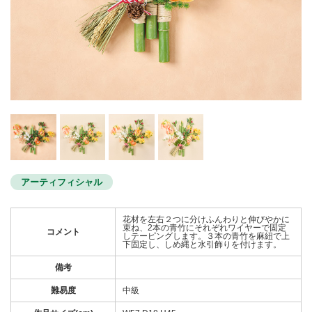
アーティフィシャル
花材を左右２つに分けふんわりと伸びやかに
束ね、2本の青竹にそれぞれワイヤーで固定
コメント
しテーピングします。３本の青竹を麻紐で上
下固定し、しめ縄と水引飾りを付けます。
備考
難易度
中級