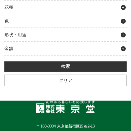
花種
色
形状・用途
金額
クリア
〒160-0004 東京都新宿区四谷2-13