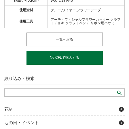
作品サイズ(cm)
W57 D18 H45
使用資材
グルー,ワイヤー,フラワーテープ
アーティフィシャルフラワーカッター,クラフ
使用工具
トチョキ,クラフトペンチ,リボン用ハサミ
一覧へ戻る
NetCFLで購入する
絞り込み・検索
花材
もの日・イベント