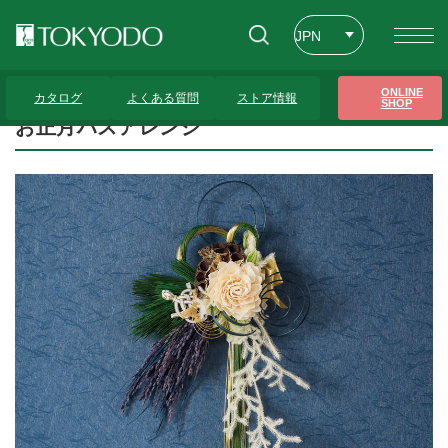
JPN
ENG
トップページ
>
プレゼンテーションギャラリー
>
お正月ハスアレンジ
ONLINE
カタログ
よくある質問
ストア情報
SHOP
CHT
お正月ハスアレンジ