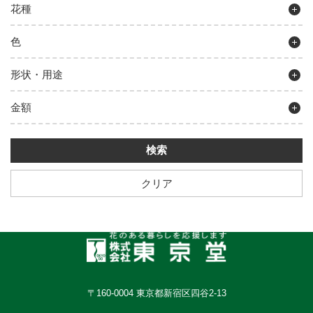
花種
色
形状・用途
金額
クリア
〒160-0004 東京都新宿区四谷2-13