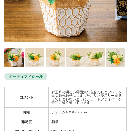
アーティフィシャル
お正月の明るい雰囲気な色合わせとフレッシ
ュな花合わせにしました。サハラスリーが見
コメント
えてしまわないようにジュートファイバーを
最初に薄く敷いています。
備考
フォーム８×８×７ｃｍ
難易度
初級