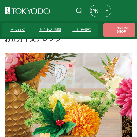
JPN
ENG
トップページ
>
プレゼンテーションギャラリー
>
お正月干支アレンジ
ONLINE
カタログ
よくある質問
ストア情報
SHOP
CHT
お正月干支アレンジ