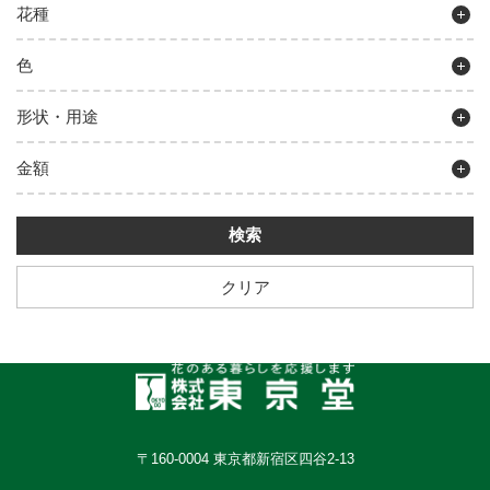
花種
色
形状・用途
金額
クリア
〒160-0004 東京都新宿区四谷2-13