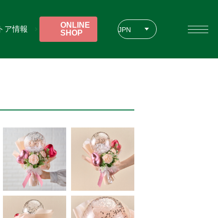
ONLINE
トア情報
JPN
SHOP
ENG
CHT