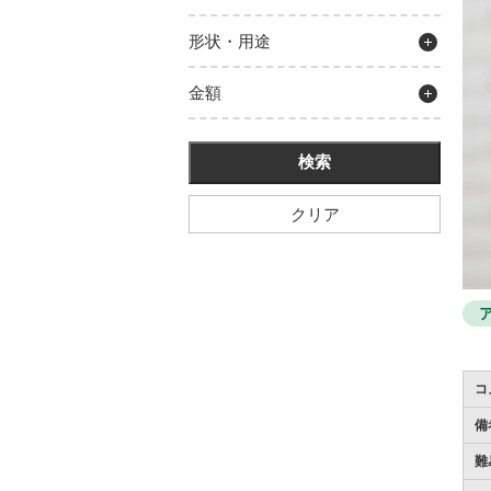
形状・用途
金額
クリア
コ
備
難