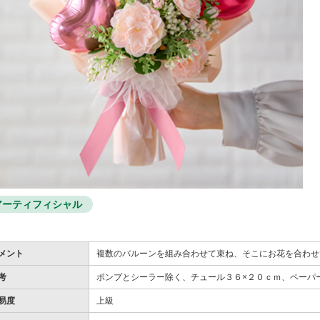
アーティフィシャル
メント
複数のバルーンを組み合わせて束ね、そこにお花を合わせ
考
ポンプとシーラー除く、チュール３６×２０ｃｍ、ペーパ
易度
上級