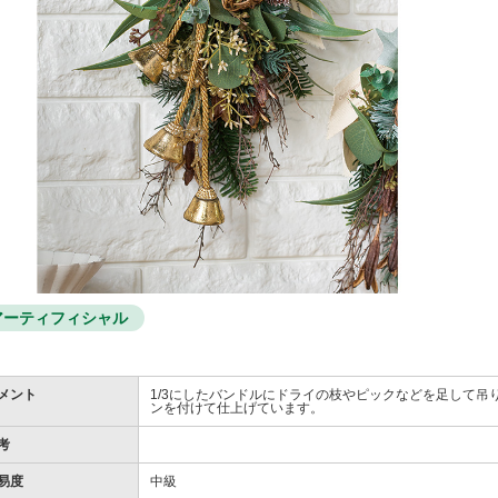
アーティフィシャル
メント
1/3にしたバンドルにドライの枝やピックなどを足して
ンを付けて仕上げています。
考
易度
中級