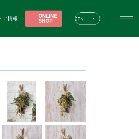
ONLINE
トア情報
JPN
SHOP
ENG
CHT