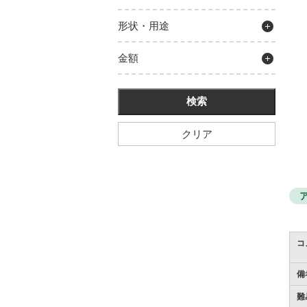
形状・用途
金額
クリア
コ
備
難