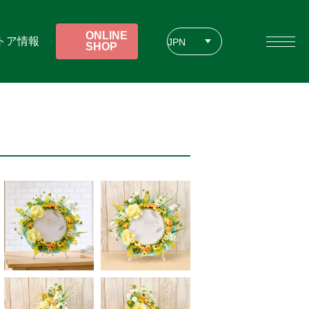
ONLINE
トア情報
JPN
SHOP
ENG
CHT