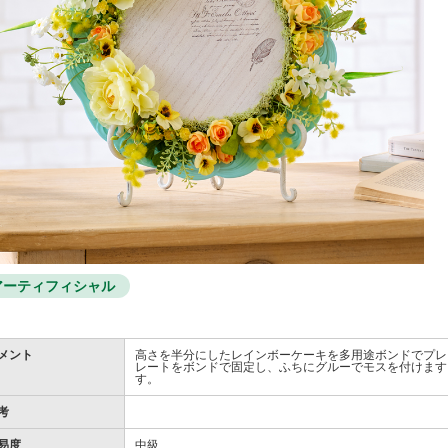
アーティフィシャル
メント
高さを半分にしたレインボーケーキを多用途ボンドでプレ
レートをボンドで固定し、ふちにグルーでモスを付けます
す。
考
易度
中級