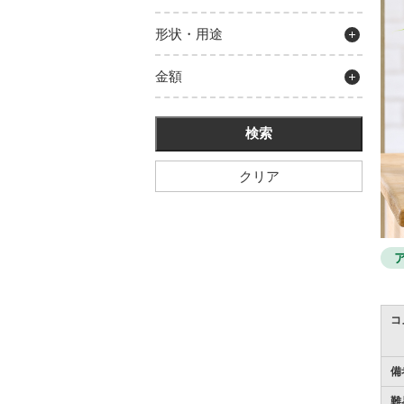
形状・用途
金額
クリア
コ
備
難