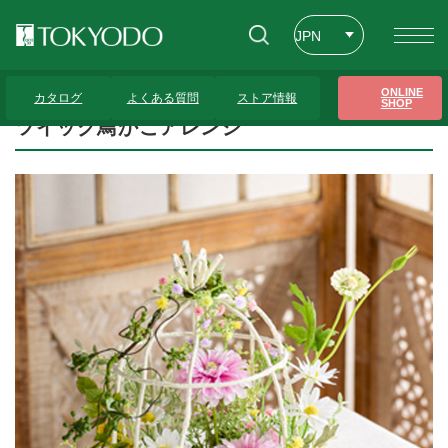
JPN
ENG
トップページ
>
プレゼンテーションギャラリー
>
ツイッグ鳥かごアレンジ
ONLINE
カタログ
よくある質問
ストア情報
SHOP
CHT
ツイッグ鳥かごアレンジ