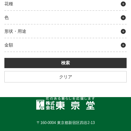
花種
色
形状・用途
金額
クリア
〒160-0004 東京都新宿区四谷2-13