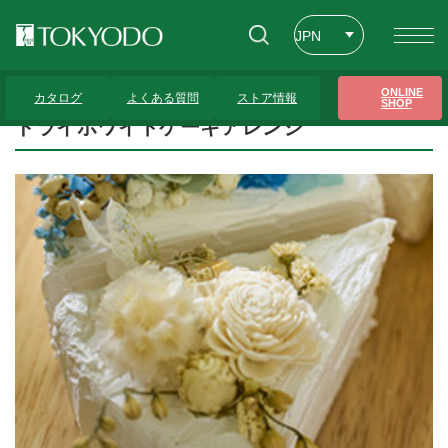
JPN
ENG
トップページ
>
プレゼンテーションギャラリー
>
ドライホワイトケーキアレンジ
ONLINE
カタログ
よくある質問
ストア情報
SHOP
CHT
ドライホワイトケーキアレンジ