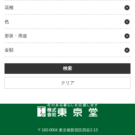
花種
色
形状・用途
金額
クリア
〒160-0004 東京都新宿区四谷2-13