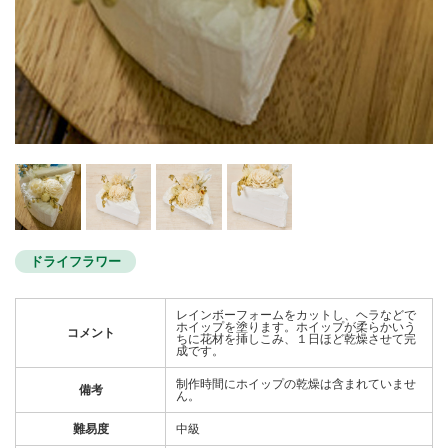
ドライフラワー
レインボーフォームをカットし、ヘラなどで
ホイップを塗ります。ホイップが柔らかいう
コメント
ちに花材を挿しこみ、１日ほど乾燥させて完
成です。
制作時間にホイップの乾燥は含まれていませ
備考
ん。
難易度
中級