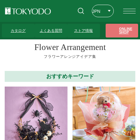
JPN
ENG
トップページ
>
フラワーアレンジアイデア集
>
カーネーション
>
4ページ
ONLINE
カタログ
よくある質問
ストア情報
SHOP
CHT
Flower Arrangement
フラワーアレンジアイデア集
おすすめキーワード