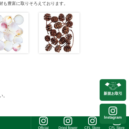
材も豊富に取りそろえております。
新規
お取引
い。
Instagram
Official
Dried flower
CFL Store
CFL Store