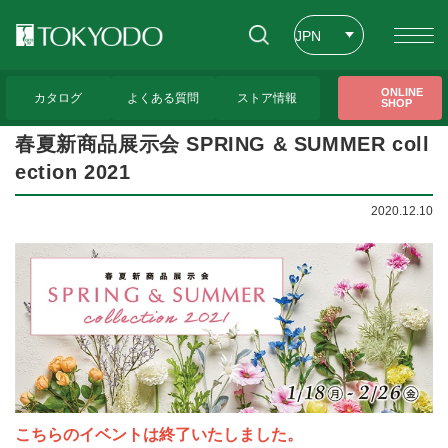
JPN
ENG
トップページ
>
展示会のお知らせ
>
春夏新商品展示会 SPRING & SUMMER collectio
ONLINE
n 2021
カタログ
よくある質問
ストア情報
SHOP
CHT
春夏新商品展示会 SPRING & SUMMER coll
ection 2021
2020.12.10
こちらのイベントは終了いたしました。