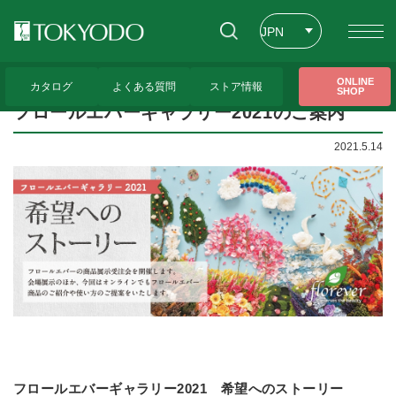
JPN
ENG
トップページ
>
展示会のお知らせ
>
フロールエバーギャラリー2021のご案内
ONLINE
カタログ
よくある質問
ストア情報
SHOP
CHT
フロールエバーギャラリー2021のご案内
2021.5.14
フロールエバーギャラリー2021 希望へのストーリー