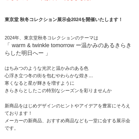
東京堂 秋冬コレクション展示会2024を開催いたします！
2024年、東京堂秋冬コレクションのテーマは
「 warm & twinkle tomorrow ー温かみのあるきらき
らした明日へー 」
はちみつのような光沢と温かみのある色
心浮き立つ冬の街を包むやわらかな煌き…
寒くなると星が輝きを増すように
きらきらとしたこの特別なシーズンを彩りませんか
新商品をはじめデザインのヒントやアイデアを豊富にそろえ
ております！
メーカーの新商品、おすすめ商品なども一堂に会する展示会
です。