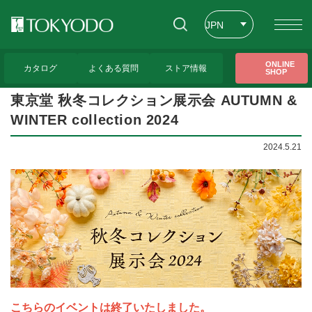
JPN
ENG
トップページ
>
展示会のお知らせ
>
東京堂 秋冬コレクション展示会 AUTUMN & WIN
ONLINE
TER collection 2024
カタログ
よくある質問
ストア情報
SHOP
CHT
東京堂 秋冬コレクション展示会 AUTUMN &
WINTER collection 2024
2024.5.21
こちらのイベントは終了いたしました。