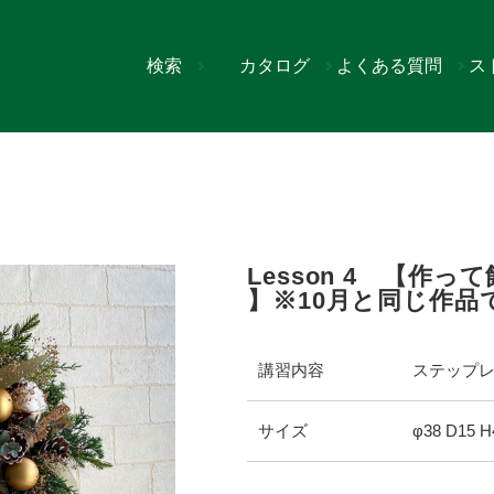
検索
カタログ
よくある質問
ス
>
Lesson 4 【作って飾ろうクリスマスリース 】※10月と同じ作品です
Lesson 4 【作
】※10月と同じ作品
講習内容
ステップ
サイズ
φ38 D15 