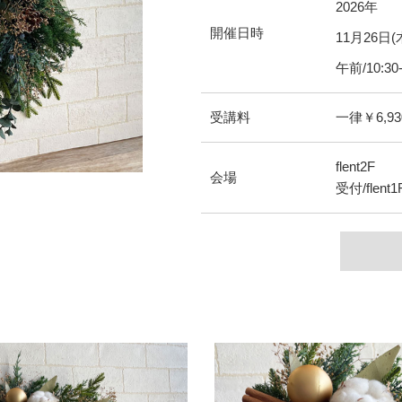
2026年
開催日時
11
月
26
日(
午前/10:30-
受講料
一律￥6,93
flent2F
会場
受付/flent1