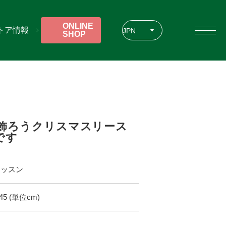
ONLINE
トア情報
JPN
SHOP
ENG
CHT
って飾ろうクリスマスリース
です
レッスン
H45 (単位cm)