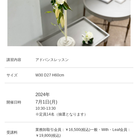
講習内容
アドバンスレッスン
サイズ
W30 D27 H60cm
2024年
7
月
1
日(月)
開催日時
10:30-13:30
※定員14名（抽選となります）
業務卸取引会員：￥16,500(税込)一般・With・Leaf会員：
受講料
￥19,800(税込)