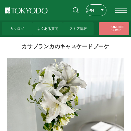
JPN
ENG
トップページ
>
東京堂レッスンのご紹介(ベーシックフラワーレッスン)
>
カサブラン
ONLINE
カのキャスケードブーケ
カタログ
よくある質問
ストア情報
SHOP
CHT
カサブランカのキャスケードブーケ