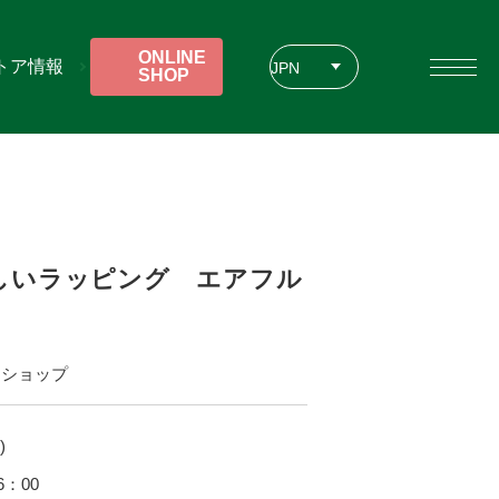
ONLINE
トア情報
JPN
SHOP
ENG
CHT
しいラッピング エアフル
クショップ
)
6：00