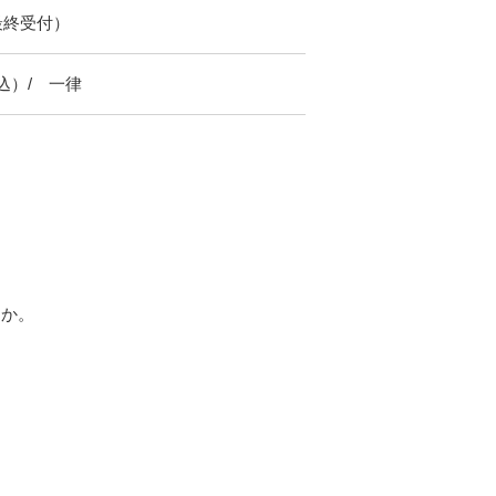
0最終受付）
込）/ 一律
んか。