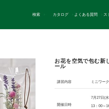
検索
カタログ
よくある質問
ス
ラッピング エアフルール
お花を空気で包む新
ール
講習内容
ミニワー
7
月
27
日(水
開催日時
13：00～1