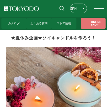
JPN
ENG
トップページ
>
東京堂レッスンのご紹介
>
★夏休み企画★ソイキャンドルを作ろ
ONLINE
う！
カタログ
よくある質問
ストア情報
SHOP
CHT
★夏休み企画★ソイキャンドルを作ろう！