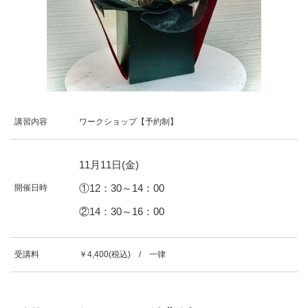
講習内容
ワークショップ【予約制】
11
月
11
日(金)
①12：30～14：00
開催日時
②14：30～16：00
受講料
￥4,400(税込) / 一律