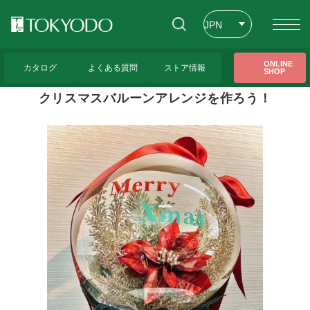
JPN
ENG
トップページ
>
東京堂レッスンのご紹介
>
クリスマスバルーンアレンジを作ろう！
ONLINE
カタログ
よくある質問
ストア情報
SHOP
CHT
クリスマスバルーンアレンジを作ろう！