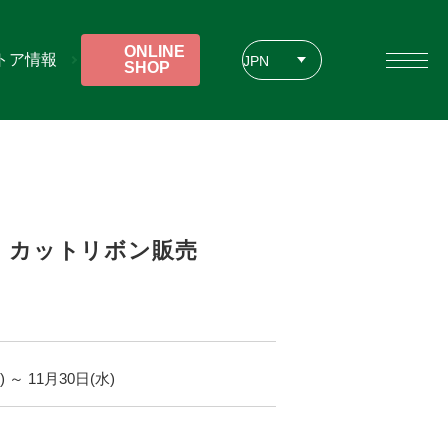
ONLINE
トア情報
JPN
SHOP
ENG
CHT
・カットリボン販売
)
～
11
月
30
日(水)