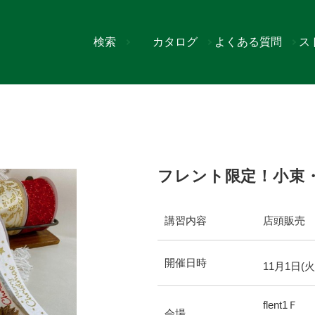
検索
カタログ
よくある質問
ス
ットリボン販売
フレント限定！小束
講習内容
店頭販売
開催日時
11
月
1
日(火
flent1Ｆ
会場