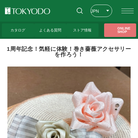
JPN
ENG
トップページ
>
東京堂レッスンのご紹介
>
1周年記念！気軽に体験！巻き薔薇アクセ
ONLINE
サリーを作ろう！
カタログ
よくある質問
ストア情報
SHOP
CHT
1周年記念！気軽に体験！巻き薔薇アクセサリー
を作ろう！