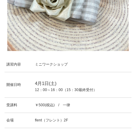
講習内容
ミニワークショップ
4
月
1
日(土)
開催日時
12：00～16：00（15：30最終受付）
受講料
￥500(税込) / 一律
会場
flent（フレント）2F