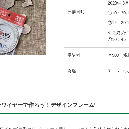
2020年
3
月
開催日時
①10：30-
②12：30-
※最終受
①10：45 
受講料
￥500（
会場
アーティス
ーワイヤーで作ろう！デザインフレーム"
ワイヤー“自遊自在”で、ハート型ミニフレームを作りませんか？