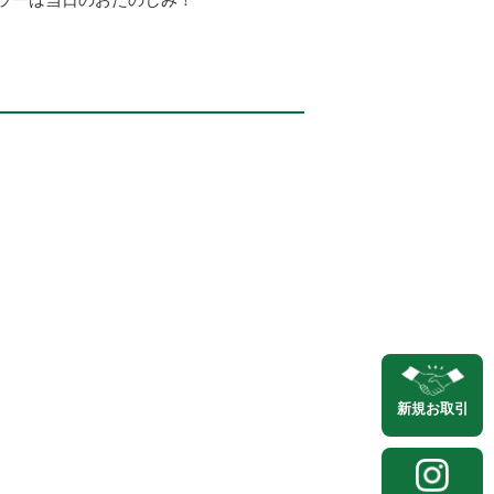
新規
お取引