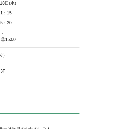
18
日(水)
11：15
15：30
付：
②15:00
税抜）
3F
カラーは当日のおたのしみ！