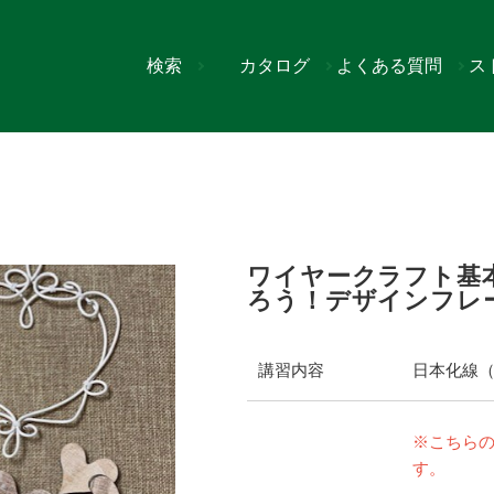
検索
カタログ
よくある質問
ス
"カラーワイヤーで作ろう！デザインフレーム"
ワイヤークラフト基本
ろう！デザインフレ
講習内容
日本化線
※こちら
す。