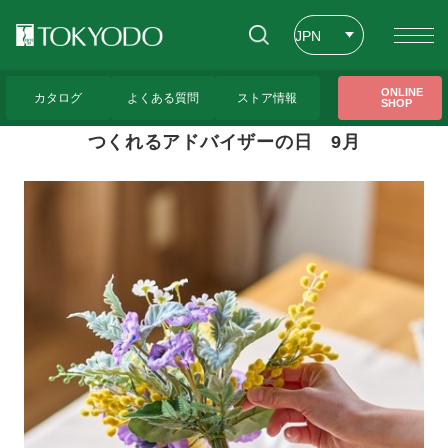
JPN
ENG
トップページ
>
東京堂レッスンのご紹介
>
つくれるアドバイザーの日 9月
ONLINE
カタログ
よくある質問
ストア情報
SHOP
CHT
つくれるアドバイザーの日 9月