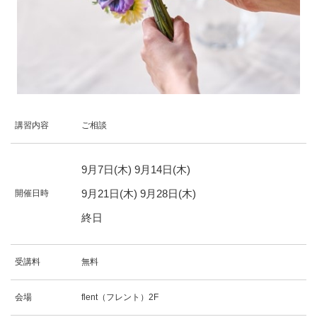
講習内容
ご相談
9
月
7
日(木)
9
月
14
日(木)
9
月
21
日(木)
9
月
28
日(木)
開催日時
終日
受講料
無料
会場
flent（フレント）2F