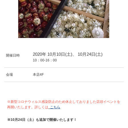
2020年
10
月
10
日(土)、
10
月
24
日(土)
開催日時
10：00-16：00
会場
本店4F
※新型コロナウィルス感染防止のため休止しておりました店頭イベントを
再開いたします。詳しくは
こちら
※10月24日（土）も追加で開催いたします！