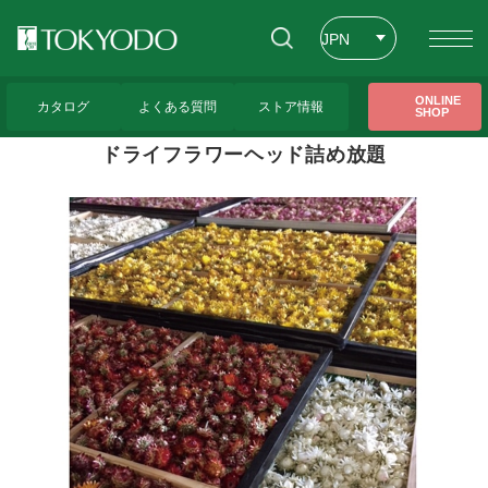
JPN
ENG
トップページ
>
東京堂レッスンのご紹介
>
ドライフラワーヘッド詰め放題
ONLINE
カタログ
よくある質問
ストア情報
SHOP
CHT
ドライフラワーヘッド詰め放題