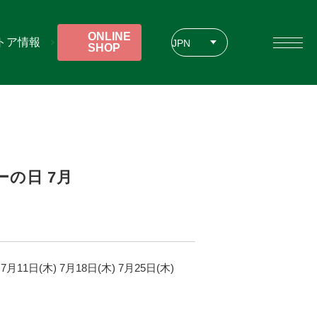
ONLINE
トア情報
JPN
SHOP
ENG
CHT
の日 7月
7
月
11
日(木)
7
月
18
日(木)
7
月
25
日(木)