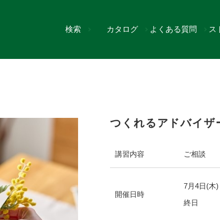
検索
カタログ
よくある質問
ス
 7月
つくれるアドバイザー
講習内容
ご相談
7
月
4
日(木)
開催日時
終日