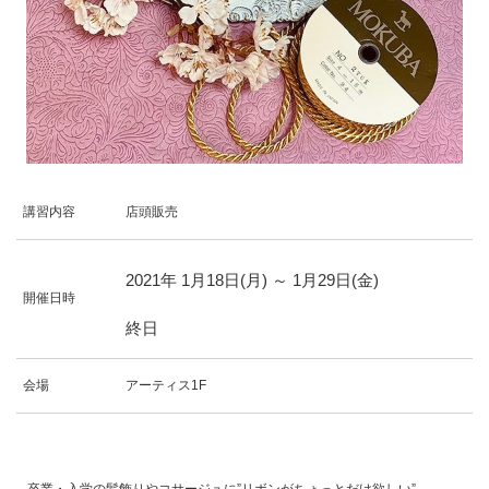
講習内容
店頭販売
2021年
1
月
18
日(月)
～
1
月
29
日(金)
開催日時
終日
会場
アーティス1F