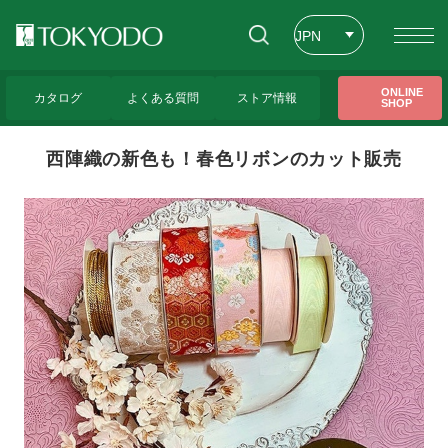
JPN
ENG
トップページ
>
東京堂レッスンのご紹介
>
西陣織の新色も！春色リボンのカット販
ONLINE
売
カタログ
よくある質問
ストア情報
SHOP
CHT
西陣織の新色も！春色リボンのカット販売