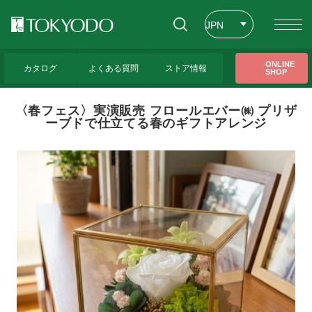
JPN
ENG
トップページ
>
東京堂レッスンのご紹介
>
〈春フェス〉実演販売 フロールエバー㈱
ONLINE
プリザーブドで仕立てる春のギフトアレンジ
カタログ
よくある質問
ストア情報
SHOP
CHT
〈春フェス〉実演販売 フロールエバー㈱ プリザ
ーブドで仕立てる春のギフトアレンジ