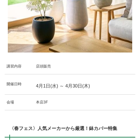
講習内容
店頭販売
開催日時
4
月
1
日(水)
～
4
月
30
日(木)
会場
本店3F
〈春フェス〉人気メーカーから厳選！鉢カバー特集