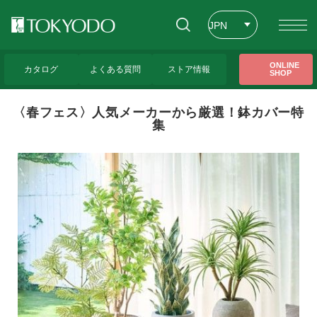
JPN
ENG
トップページ
>
東京堂レッスンのご紹介
>
〈春フェス〉人気メーカーから厳選！鉢カ
ONLINE
バー特集
カタログ
よくある質問
ストア情報
SHOP
CHT
〈春フェス〉人気メーカーから厳選！鉢カバー特
集