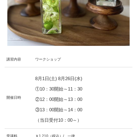
講習内容
ワークショップ
8
月
1
日(土)
8
月
26
日(水)
①10：30開始～11：30
開催日時
②12：00開始～13：00
③13：00開始～14：00
（当日受付10：00～）
受講料
￥1,210（税込）/ 一律