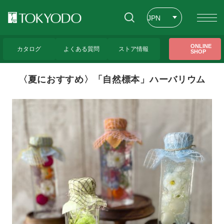
JPN
ENG
トップページ
>
東京堂レッスンのご紹介
>
〈夏におすすめ〉「自然標本」ハーバリウ
ONLINE
ム
カタログ
よくある質問
ストア情報
SHOP
CHT
〈夏におすすめ〉「自然標本」ハーバリウム