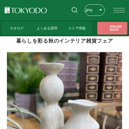
JPN
ENG
トップページ
>
東京堂レッスンのご紹介
>
暮らしを彩る秋のインテリア雑貨フェア
ONLINE
カタログ
よくある質問
ストア情報
SHOP
CHT
暮らしを彩る秋のインテリア雑貨フェア