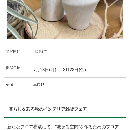
講習内容
店頭販売
開催日時
7
月
13
日(月)
～
8
月
28
日(金)
会場
本店4F
暮らしを彩る秋のインテリア雑貨フェア
新たなフロア構成にて、"魅せる空間"を作るためのフロア