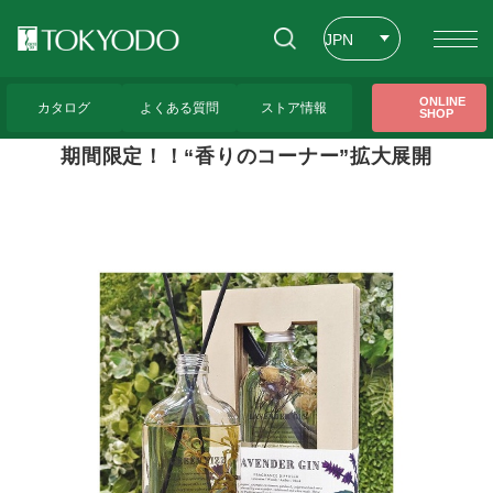
閉じる
JPN
ENG
トップページ
>
東京堂レッスンのご紹介
>
期間限定！！“香りのコーナー”拡大展開
ONLINE
カタログ
よくある質問
ストア情報
SHOP
CHT
期間限定！！“香りのコーナー”拡大展開