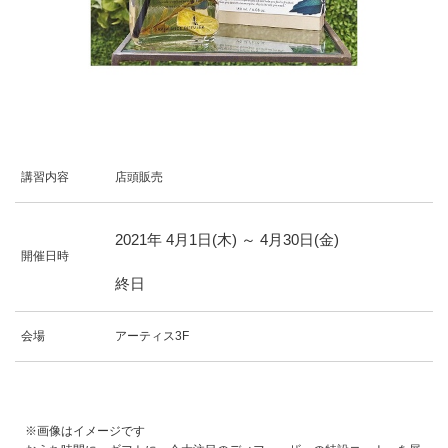
講習内容
店頭販売
2021年
4
月
1
日(木)
～
4
月
30
日(金)
開催日時
終日
会場
アーティス3F
※画像はイメージです